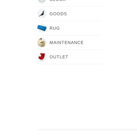
GOODS
RUG
MAINTENANCE
OUTLET