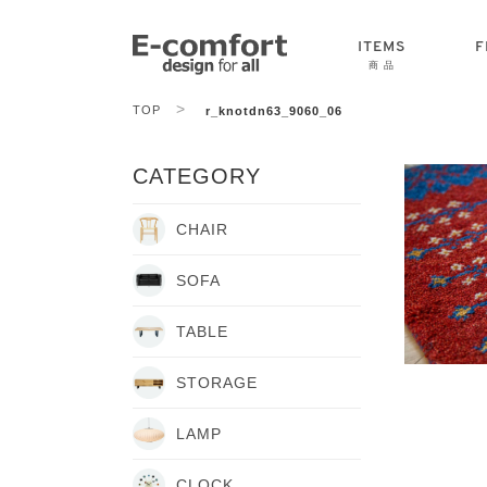
ITEMS
F
商 品
>
TOP
r_knotdn63_9060_06
CHAIR
SOFA
TABLE
CATEGORY
CHAIR
SOFA
TABLE
STORAGE
LAMP
CLOCK