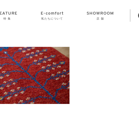
EATURE
E-comfort
SHOWROOM
特 集
私たちについて
店 舗
STORAGE
E-comfort につ
LAMP
会社情報
おかげさまで70
CLOCK
GOODS
いて
周年