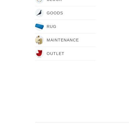
GOODS
RUG
MAINTENANCE
OUTLET