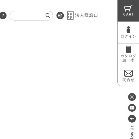
CART
法人様窓口
ログイン
RUG
MAINTENANCE
OUTLET
カタログ
請 求
問合せ