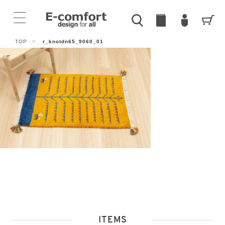
TOP
>
r_knotdn65_9060_01
ITEMS