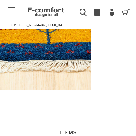
TOP
>
r_knotdn65_9060_04
ITEMS