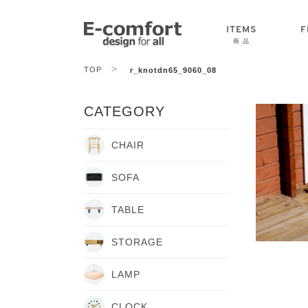
ITEMS
F
商 品
>
TOP
r_knotdn65_9060_08
CHAIR
SOFA
TABLE
CATEGORY
CHAIR
SOFA
TABLE
STORAGE
LAMP
CLOCK