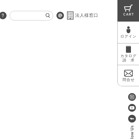
CART
法人様窓口
ログイン
RUG
MAINTENANCE
OUTLET
カタログ
請 求
問合せ