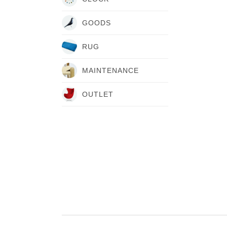
GOODS
RUG
MAINTENANCE
OUTLET