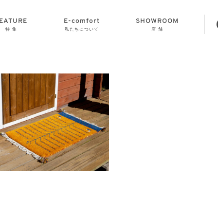
EATURE
E-comfort
SHOWROOM
特 集
私たちについて
店 舗
STORAGE
E-comfort につ
LAMP
会社情報
おかげさまで70
CLOCK
GOODS
いて
周年