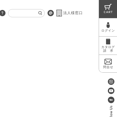
CART
法人様窓口
ログイン
RUG
MAINTENANCE
OUTLET
カタログ
請 求
問合せ