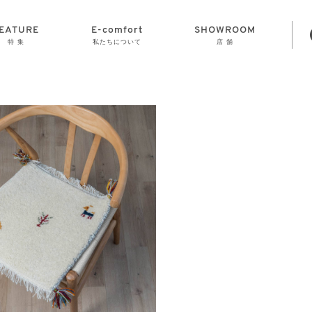
EATURE
E-comfort
SHOWROOM
特 集
私たちについて
店 舗
STORAGE
E-comfort につ
LAMP
会社情報
おかげさまで70
CLOCK
GOODS
いて
周年