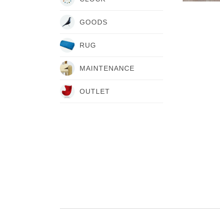
GOODS
RUG
MAINTENANCE
OUTLET