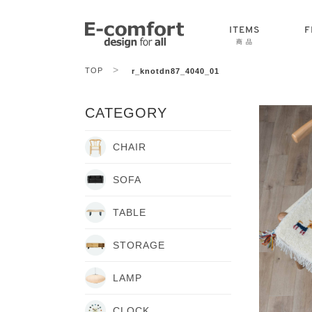
ITEMS
F
商 品
>
TOP
r_knotdn87_4040_01
CHAIR
SOFA
TABLE
CATEGORY
CHAIR
SOFA
TABLE
STORAGE
LAMP
CLOCK