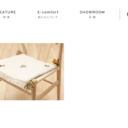
EATURE
E-comfort
SHOWROOM
特 集
私たちについて
店 舗
STORAGE
E-comfort につ
LAMP
会社情報
おかげさまで70
CLOCK
GOODS
いて
周年