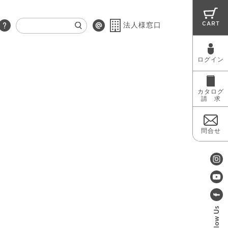
CART
法人様窓口
ログイン
RUG
MAINTENANCE
OUTLET
カタログ
請 求
問合せ