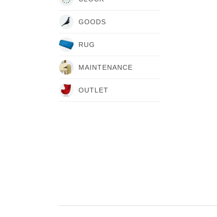
GOODS
RUG
MAINTENANCE
OUTLET