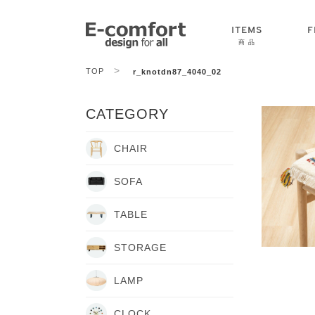
ITEMS
F
商 品
>
TOP
r_knotdn87_4040_02
CHAIR
SOFA
TABLE
CATEGORY
CHAIR
SOFA
TABLE
STORAGE
LAMP
CLOCK