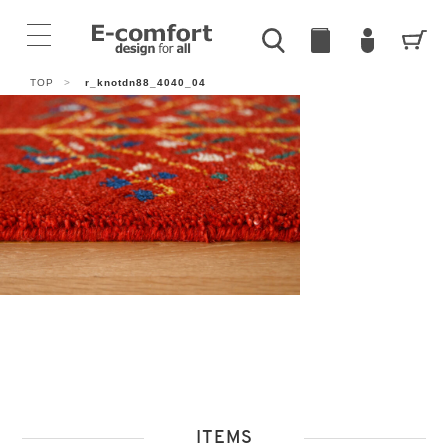
TOP
>
r_knotdn88_4040_04
ITEMS