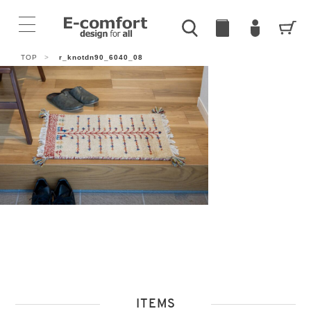
TOP
>
r_knotdn90_6040_08
ITEMS