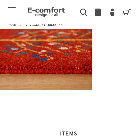
TOP
>
r_knotdn92_6040_04
ITEMS