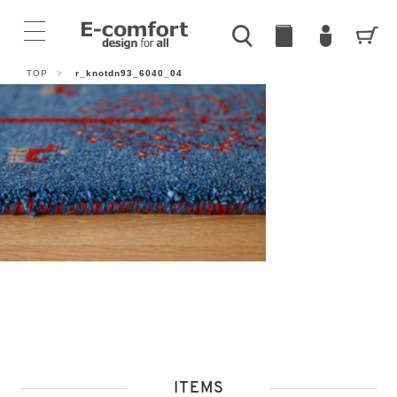
TOP
>
r_knotdn93_6040_04
ITEMS