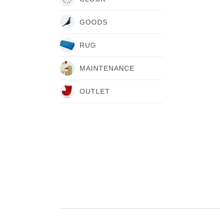
GOODS
RUG
MAINTENANCE
OUTLET