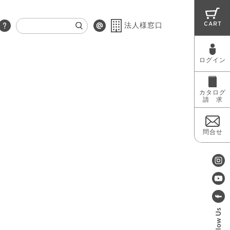
CART
法人様窓口
ログイン
RUG
MAINTENANCE
OUTLET
カタログ
請 求
問合せ