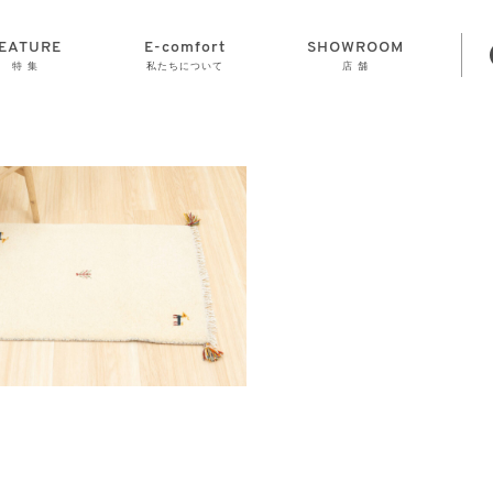
EATURE
E-comfort
SHOWROOM
特 集
私たちについて
店 舗
STORAGE
E-comfort につ
LAMP
会社情報
おかげさまで70
CLOCK
GOODS
いて
周年