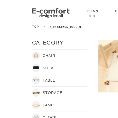
ITEMS
F
商 品
>
TOP
r_knotdn95_9060_01
CHAIR
SOFA
TABLE
CATEGORY
CHAIR
SOFA
TABLE
STORAGE
LAMP
CLOCK