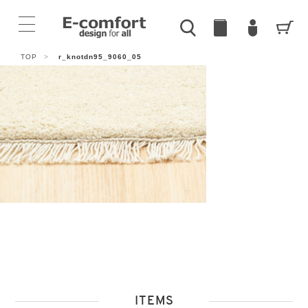
TOP
>
r_knotdn95_9060_05
ITEMS