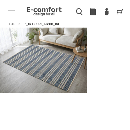
TOP
>
r_kr105bd_bl200_03