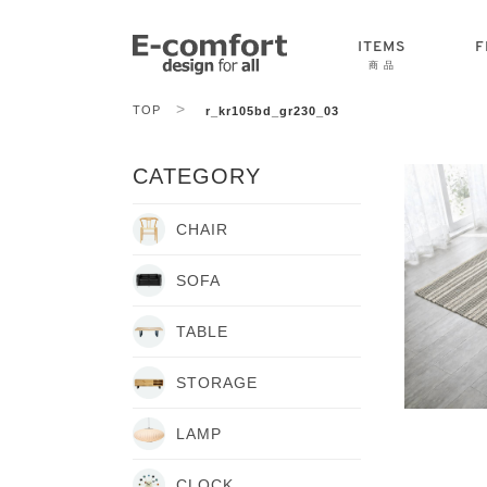
ITEMS
F
商 品
>
TOP
r_kr105bd_gr230_03
CHAIR
SOFA
TABLE
CATEGORY
CHAIR
SOFA
TABLE
STORAGE
LAMP
CLOCK