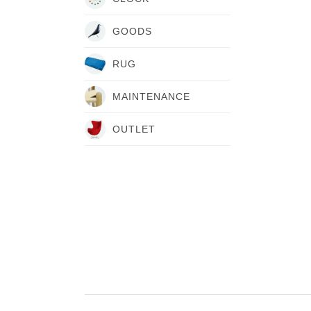
GOODS
RUG
MAINTENANCE
OUTLET