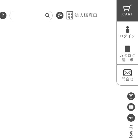
CART
法人様窓口
ログイン
RUG
MAINTENANCE
OUTLET
カタログ
請 求
問合せ