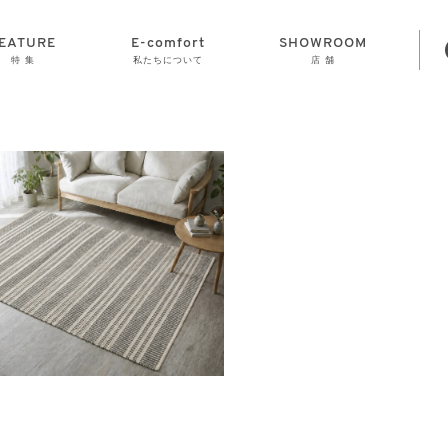
EATURE
E-comfort
SHOWROOM
特 集
私たちについて
店 舗
STORAGE
E-comfort につ
LAMP
会社情報
おかげさまで70
CLOCK
GOODS
いて
周年