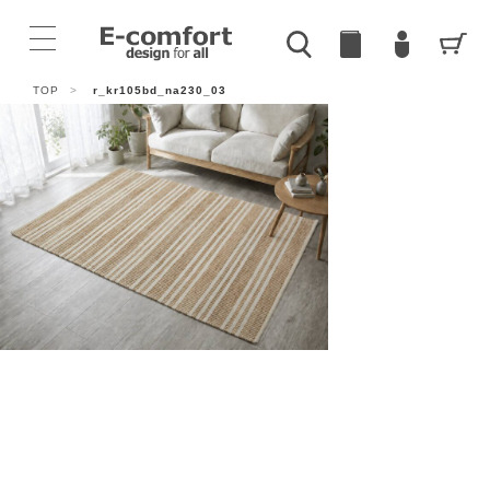
TOP
>
r_kr105bd_na230_03