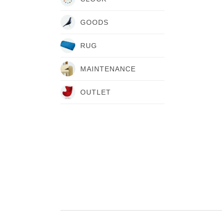
GOODS
RUG
MAINTENANCE
OUTLET