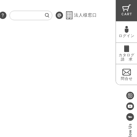
CART
法人様窓口
ログイン
RUG
MAINTENANCE
OUTLET
カタログ
請 求
問合せ