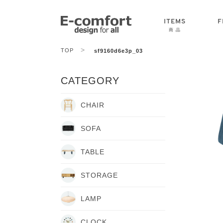
ITEMS
F
商 品
>
TOP
sf9160d6e3p_03
CHAIR
SOFA
TABLE
CATEGORY
CHAIR
SOFA
TABLE
STORAGE
LAMP
CLOCK