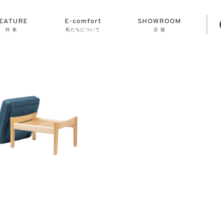
EATURE
E-comfort
SHOWROOM
特 集
私たちについて
店 舗
STORAGE
E-comfort につ
LAMP
会社情報
おかげさまで70
CLOCK
GOODS
いて
周年