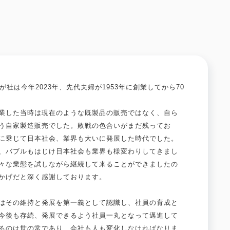
が社は今年2023年、先代夫婦が1953年に創業してから70
業した当時は現在のような既製品の販売ではなく、自ら
う自家製造販売でした。敗戦の色合いがまだ残ってお
に乗じて日本社会、業界も大いに発展した時代でした。
、バブルもはじけ日本社会も業界も様変わりしてきまし
々な業態を試しながら継続して来ることができましたの
かげだと深く感謝しております。
はその維持と発展を第一義として認識し、社員の育成と
今後も存続、発展できるよう社員一丸となって邁進して
るのは世の常であり、会社も人も変化しなければなりま