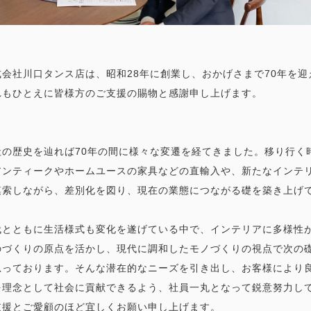
式会社川口タンス店は、昭和28年に創業し、おかげさまで70年を
れもひとえに皆様方のご支援の賜物と感謝申し上げます。
社の歴史を辿れば70年の間に様々な変遷を経てきました。移り行く
アンティークやホームユースの家具などの直輸入や、新たなインテ
模索しながら、差別化を図り、現在の業態につながる礎を築き上げ
代とともに生活様式も変化を遂げている中で、インテリアに多様性
のづくりの原点を活かし、現代に調和したモノづくりの視点で次の
思っております。そんな潜在的なニーズを引き出し、お客様により
を理念として社会に貢献できるよう、社員一丸となって鋭意努力し
支援とご愛顧のほど宜しくお願い申し上げます。