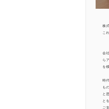
株
こ
会
ら
を
時
も
と
と
ご