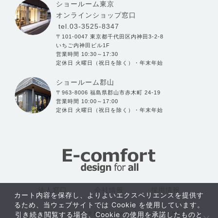
ショールーム東京
オンラインショップ窓口
tel.03-3525-8347
〒101-0047 東京都千代田区内神田3-2-8
いちご内神田ビル1F
営業時間 10:30～17:30
定休日 火曜日（祝日を除く）・年末年始
ショールーム郡山
〒963-8006 福島県郡山市赤木町 24-19
営業時間 10:00～17:00
定休日 火曜日（祝日を除く）・年末年始
法人窓口
会社情報
採用情報
カート内容を保存し、よりよいエクスペリエンスを提供す
るため、当ウェブサイトでは Cookie を使用しています。
©2004- E-comfort® by Kawaguchi furniture Co.,ltd.
引き続き閲覧する場合、Cookie の使用を承諾したものと
おすすめ