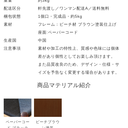
重量
約3kg
配送区分
軒先渡し／ワンマン配送A／送料無料
梱包状態
1個口・完成品・約5kg
素材
フレーム：ビーチ材 ブラウン塗装仕上げ
座面:ペーパーコード
生産国
中国
注意事項
素材や加工の特性上、質感や色味には個体
差があり個性としてお楽しみ頂けます。
また品質改良のため、デザイン・仕様・サ
イズを予告なく変更する場合があります。
商品マテリアル紹介
ペーパーコー
ビーチブラウ
ド ブラック
ン塗装