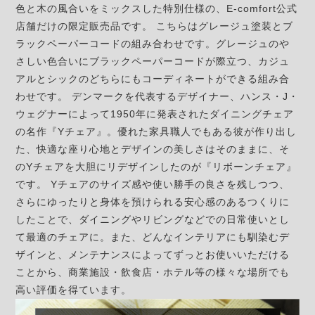
色と木の風合いをミックスした特別仕様の、E-comfort公式
店舗だけの限定販売品です。 こちらはグレージュ塗装とブ
ラックペーパーコードの組み合わせです。グレージュのや
さしい色合いにブラックペーパーコードが際立つ、カジュ
アルとシックのどちらにもコーディネートができる組み合
わせです。 デンマークを代表するデザイナー、ハンス・J・
ウェグナーによって1950年に発表されたダイニングチェア
の名作『Yチェア』。優れた家具職人でもある彼が作り出し
た、快適な座り心地とデザインの美しさはそのままに、そ
のYチェアを大胆にリデザインしたのが『リボーンチェア』
です。 Yチェアのサイズ感や使い勝手の良さを残しつつ、
さらにゆったりと身体を預けられる安心感のあるつくりに
したことで、ダイニングやリビングなどでの日常使いとし
て最適のチェアに。また、どんなインテリアにも馴染むデ
ザインと、メンテナンスによってずっとお使いいただける
ことから、商業施設・飲食店・ホテル等の様々な場所でも
高い評価を得ています。