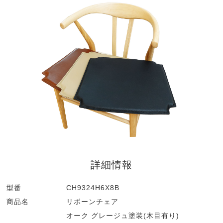
詳細情報
型番
CH9324H6X8B
商品名
リボーンチェア
オーク グレージュ塗装(木目有り)