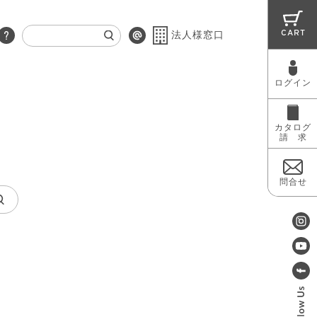
CART
法人様窓口
ログイン
RUG
MAINTENANCE
OUTLET
カタログ
請 求
問合せ