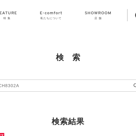
EATURE
E-comfort
SHOWROOM
特 集
私たちについて
店 舗
STORAGE
E-comfort につ
LAMP
会社情報
おかげさまで70
CLOCK
GOODS
いて
周年
検 索
検索結果