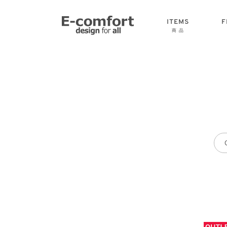
ITEMS
F
商 品
CHAIR
SOFA
TABLE