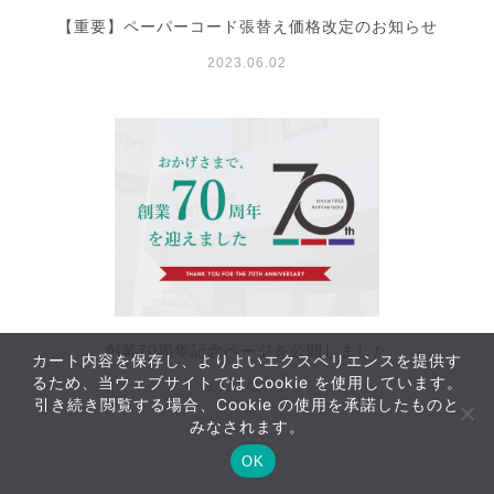
【重要】ペーパーコード張替え価格改定のお知らせ
2023.06.02
創業70周年記念ページを公開しました
カート内容を保存し、よりよいエクスペリエンスを提供す
るため、当ウェブサイトでは Cookie を使用しています。
2023.06.01
引き続き閲覧する場合、Cookie の使用を承諾したものと
おすすめ
みなされます。
アイテム
OK