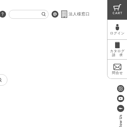
CART
法人様窓口
ログイン
RUG
MAINTENANCE
OUTLET
カタログ
請 求
問合せ