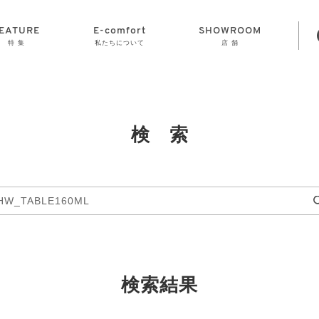
EATURE
E-comfort
SHOWROOM
特 集
私たちについて
店 舗
STORAGE
E-comfort につ
LAMP
会社情報
おかげさまで70
CLOCK
GOODS
いて
周年
検 索
検索結果