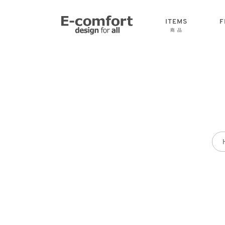
ITEMS
F
商 品
CHAIR
SOFA
TABLE