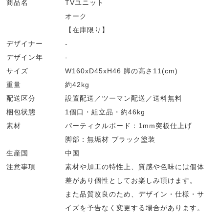
商品名
TVユニット
オーク
【在庫限り】
デザイナー
-
デザイン年
-
サイズ
W160xD45xH46 脚の高さ11(cm)
重量
約42kg
配送区分
設置配送／ツーマン配送／送料無料
梱包状態
1個口・組立品・約46kg
素材
パーティクルボード：1mm突板仕上げ
脚部：無垢材 ブラック塗装
生産国
中国
注意事項
素材や加工の特性上、質感や色味には個体
差があり個性としてお楽しみ頂けます。
また品質改良のため、デザイン・仕様・サ
イズを予告なく変更する場合があります。