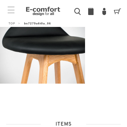
TOP
>
bs7279a6t0a_06
ITEMS