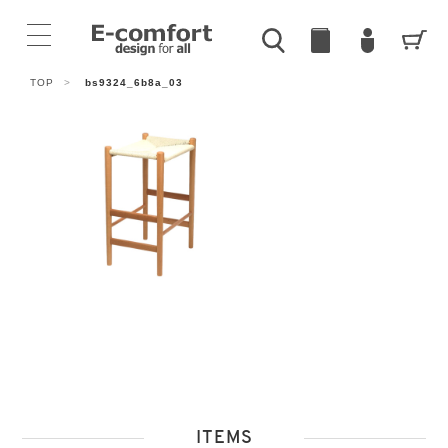
TOP
>
bs9324_6b8a_03
ITEMS