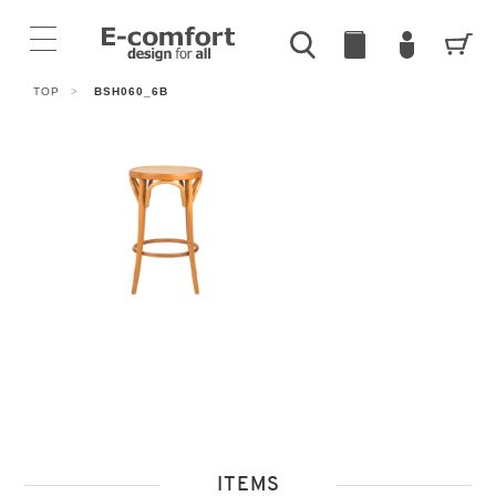
TOP
>
BSH060_6B
ITEMS