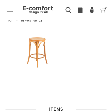
TOP
>
bsh060_6b_02
ITEMS