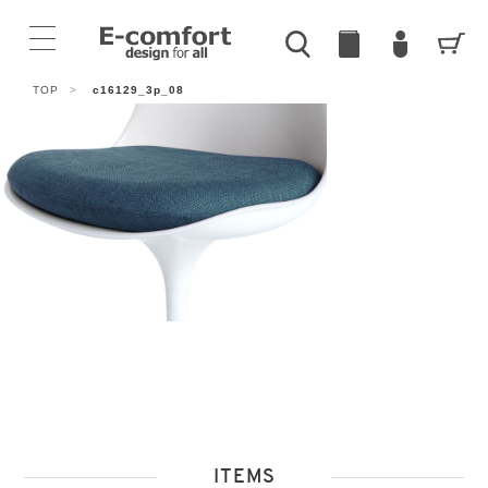
TOP
>
c16129_3p_08
ITEMS