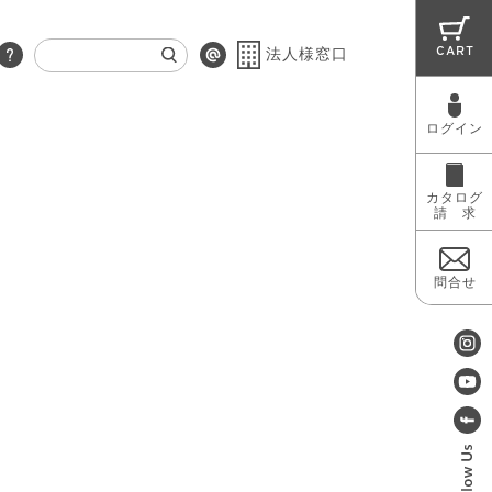
CART
法人様窓口
ログイン
RUG
MAINTENANCE
OUTLET
カタログ
請 求
問合せ