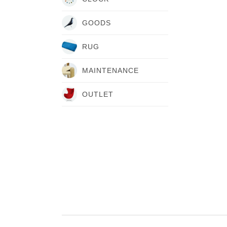
GOODS
RUG
MAINTENANCE
OUTLET