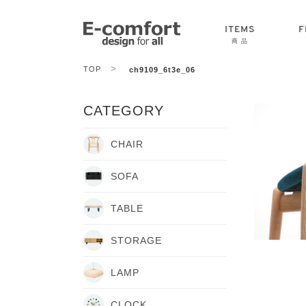
ITEMS
F
商 品
>
TOP
ch9109_6t3e_06
CHAIR
SOFA
TABLE
CATEGORY
CHAIR
SOFA
TABLE
STORAGE
LAMP
CLOCK