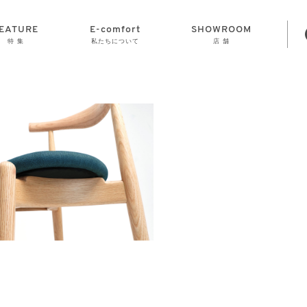
EATURE
E-comfort
SHOWROOM
特 集
私たちについて
店 舗
STORAGE
E-comfort につ
LAMP
会社情報
おかげさまで70
CLOCK
GOODS
いて
周年