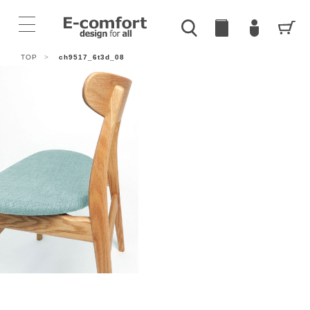
TOP
>
ch9517_6t3d_08