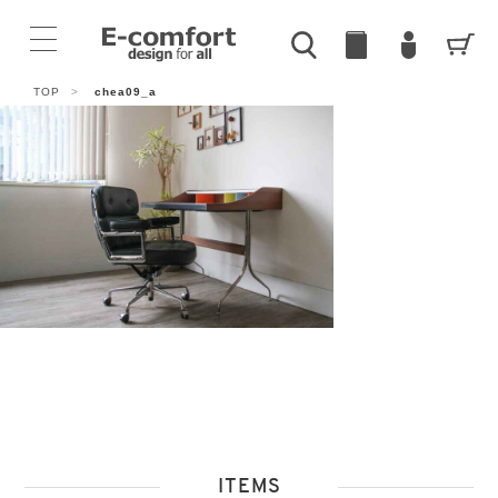
TOP
>
chea09_a
ITEMS