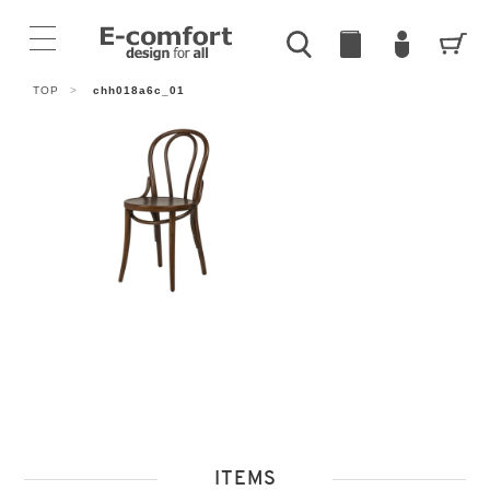
TOP
>
chh018a6c_01
ITEMS