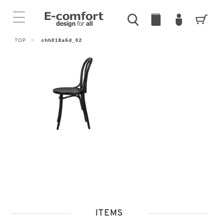
TOP
>
chh018a6d_02
ITEMS