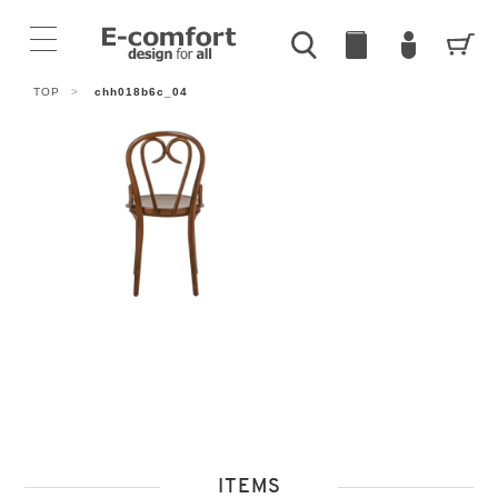
TOP
>
chh018b6c_04
ITEMS