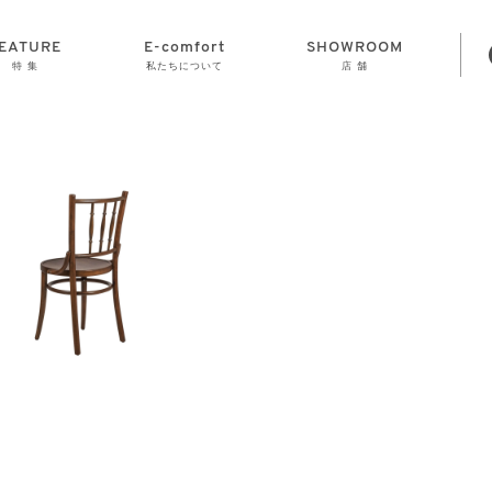
EATURE
E-comfort
SHOWROOM
特 集
私たちについて
店 舗
STORAGE
E-comfort につ
LAMP
会社情報
おかげさまで70
CLOCK
GOODS
いて
周年