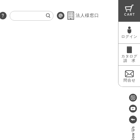
CART
法人様窓口
ログイン
RUG
MAINTENANCE
OUTLET
カタログ
請 求
問合せ