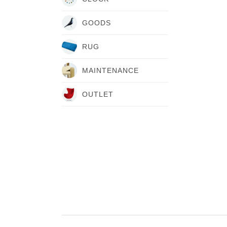
GOODS
RUG
MAINTENANCE
OUTLET