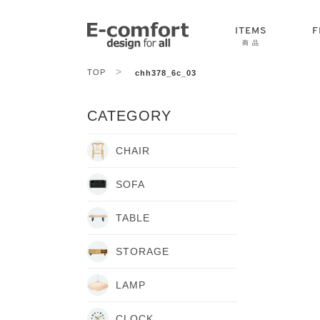
ITEMS
F
商 品
>
TOP
chh378_6c_03
CHAIR
SOFA
TABLE
CATEGORY
CHAIR
SOFA
TABLE
STORAGE
LAMP
CLOCK