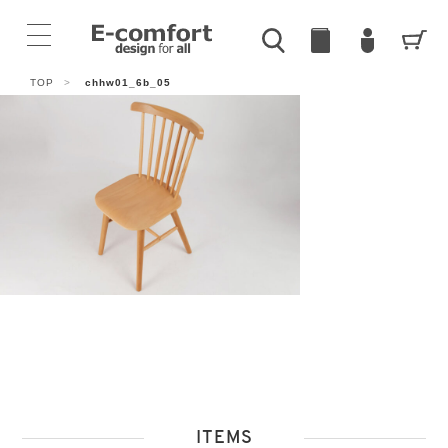
TOP
>
chhw01_6b_05
ITEMS