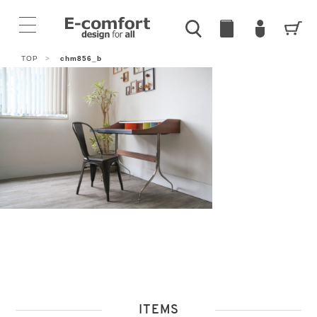
TOP
>
chm856_b
ITEMS