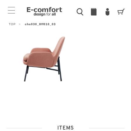
TOP
>
chs030_8ff010_03
ITEMS