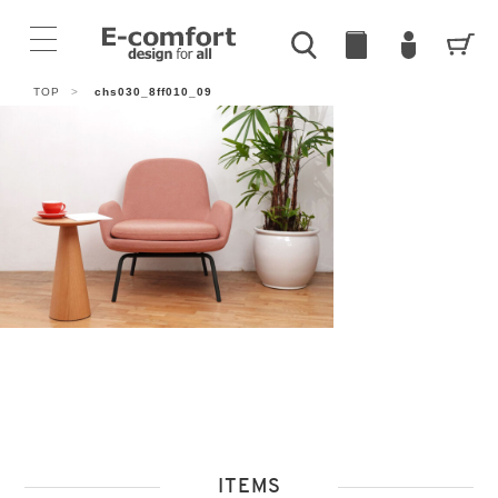
TOP
>
chs030_8ff010_09
ITEMS