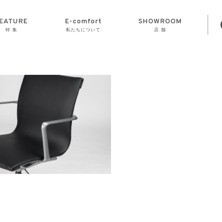
EATURE
E-comfort
SHOWROOM
特 集
私たちについて
店 舗
STORAGE
E-comfort につ
LAMP
会社情報
おかげさまで70
CLOCK
GOODS
いて
周年