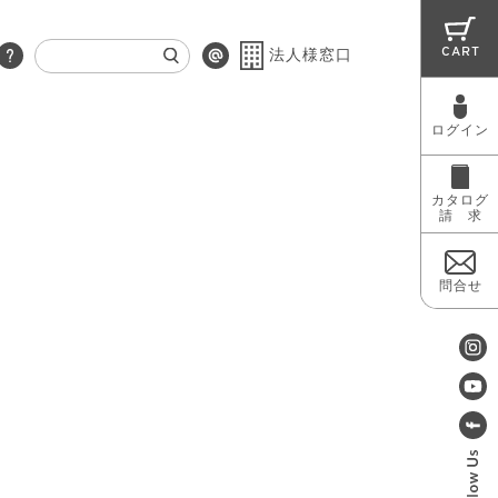
CART
法人様窓口
ログイン
RUG
MAINTENANCE
OUTLET
カタログ
請 求
問合せ