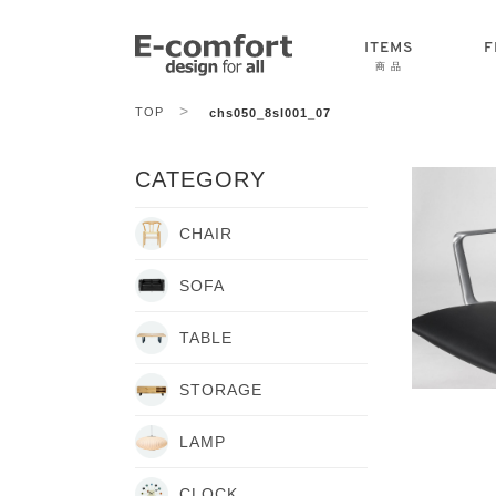
ITEMS
F
商 品
>
TOP
chs050_8sl001_07
CHAIR
SOFA
TABLE
CATEGORY
CHAIR
SOFA
TABLE
STORAGE
LAMP
CLOCK