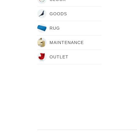
GOODS
RUG
MAINTENANCE
OUTLET