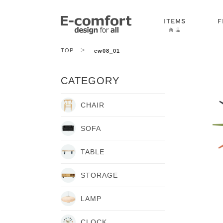
ITEMS
F
商 品
>
TOP
cw08_01
CHAIR
SOFA
TABLE
CATEGORY
CHAIR
SOFA
TABLE
STORAGE
LAMP
CLOCK