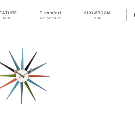
EATURE
E-comfort
SHOWROOM
特 集
私たちについて
店 舗
STORAGE
E-comfort につ
LAMP
会社情報
おかげさまで70
CLOCK
GOODS
いて
周年