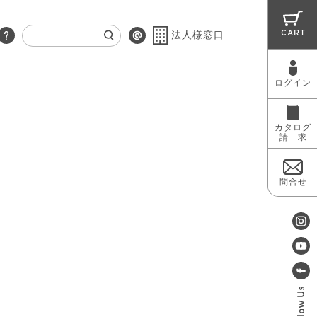
CART
法人様窓口
ログイン
RUG
MAINTENANCE
OUTLET
カタログ
請 求
問合せ