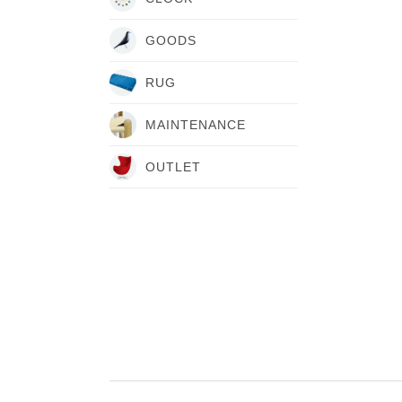
GOODS
RUG
MAINTENANCE
OUTLET