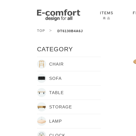
ITEMS
F
商 品
>
TOP
DT6130B4A6J
CHAIR
SOFA
TABLE
CATEGORY
CHAIR
SOFA
TABLE
STORAGE
LAMP
CLOCK