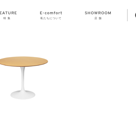
EATURE
E-comfort
SHOWROOM
特 集
私たちについて
店 舗
STORAGE
E-comfort につ
LAMP
会社情報
おかげさまで70
CLOCK
GOODS
いて
周年