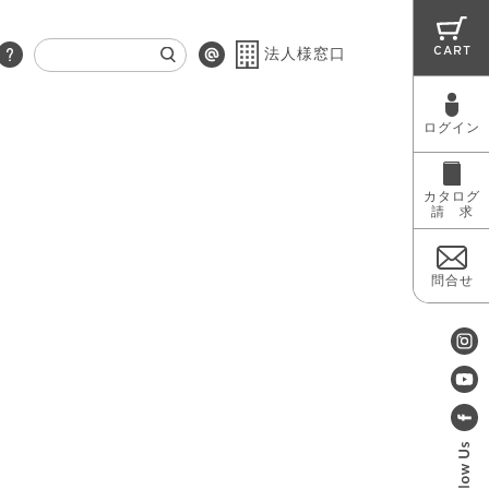
CART
法人様窓口
ログイン
RUG
MAINTENANCE
OUTLET
カタログ
請 求
問合せ