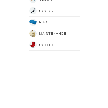
GOODS
RUG
MAINTENANCE
OUTLET