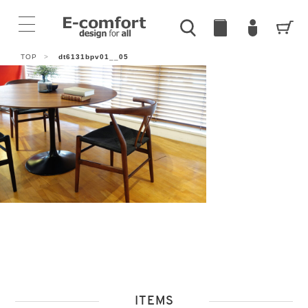
TOP
>
dt6131bpv01__05
ITEMS