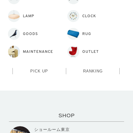
LAMP
CLOCK
GOODS
RUG
MAINTENANCE
OUTLET
PICK UP
RANKING
SHOP
ショールーム東京