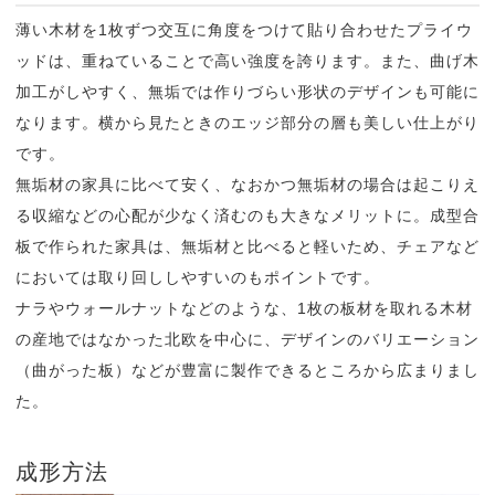
薄い木材を1枚ずつ交互に角度をつけて貼り合わせたプライウ
ッドは、重ねていることで高い強度を誇ります。また、曲げ木
加工がしやすく、無垢では作りづらい形状のデザインも可能に
なります。横から見たときのエッジ部分の層も美しい仕上がり
です。
無垢材の家具に比べて安く、なおかつ無垢材の場合は起こりえ
る収縮などの心配が少なく済むのも大きなメリットに。成型合
板で作られた家具は、無垢材と比べると軽いため、チェアなど
においては取り回ししやすいのもポイントです。
ナラやウォールナットなどのような、1枚の板材を取れる木材
の産地ではなかった北欧を中心に、デザインのバリエーション
（曲がった板）などが豊富に製作できるところから広まりまし
た。
成形方法