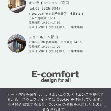
オンラインショップ窓口
tel.03-3525-8347
〒101-0047 東京都千代田区内神田3-2-8
いちご内神田ビル1F
営業時間 10:30～17:30
定休日 火曜日（祝日を除く）・年末年始
ショールーム郡山
〒963-8006 福島県郡山市赤木町 24-19
営業時間 10:00～17:00
定休日 火曜日（祝日を除く）・年末年始
法人窓口
会社情報
採用情報
カート内容を保存し、よりよいエクスペリエンスを提供す
るため、当ウェブサイトでは Cookie を使用しています。
引き続き閲覧する場合、Cookie の使用を承諾したものと
©2004- E-comfort® by Kawaguchi furniture Co.,ltd.
おすすめ
みなされます。
アイテム