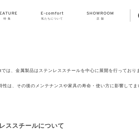
EATURE
E-comfort
SHOWROOM
特 集
私たちについて
店 舗
STORAGE
E-comfort につ
LAMP
会社情報
おかげさまで70
CLOCK
GOODS
いて
周年
mfortでは、金属製品はステンレススチールを中心に展開を行っており
特性は、その後のメンテナンスや家具の寿命・使い方に影響してま
レススチールについて