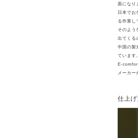
面になり
日本でお
る作業し
そのよう
出てくる
中国の製
ています
E-co
メーカー
仕上げ