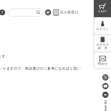
CART
法人様窓口
ログイン
RUG
MAINTENANCE
OUTLET
カタログ
請 求
ます。
問合せ
いりますので、商品選びのご参考になればと思い