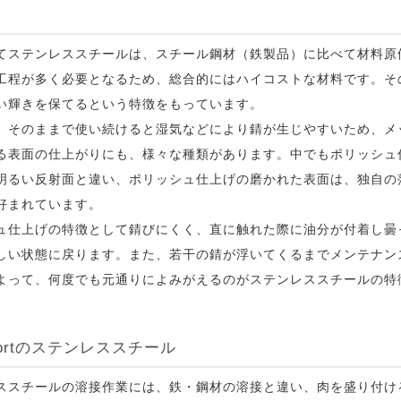
てステンレススチールは、スチール鋼材（鉄製品）に比べて材料原
工程が多く必要となるため、総合的にはハイコストな材料です。そ
い輝きを保てるという特徴をもっています。
、そのままで使い続けると湿気などにより錆が生じやすいため、メ
る表面の仕上がりにも、様々な種類があります。中でもポリッシュ
明るい反射面と違い、ポリッシュ仕上げの磨かれた表面は、独自の
好まれています。
ュ仕上げの特徴として錆びにくく、直に触れた際に油分が付着し曇
しい状態に戻ります。また、若干の錆が浮いてくるまでメンテナン
よって、何度でも元通りによみがえるのがステンレススチールの特
mfortのステンレススチール
ススチールの溶接作業には、鉄・鋼材の溶接と違い、肉を盛り付け