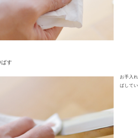
 伸ばす
お手入
ばして