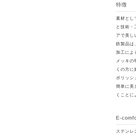
特徴
素材とし
と技術・
アで美し
鉄製品は
加工によ
メッキの
くの方に
ポリッシ
簡単に美
くことに
E-co
ステンレ