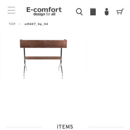
TOP
>
ot9407_6p_04
ITEMS