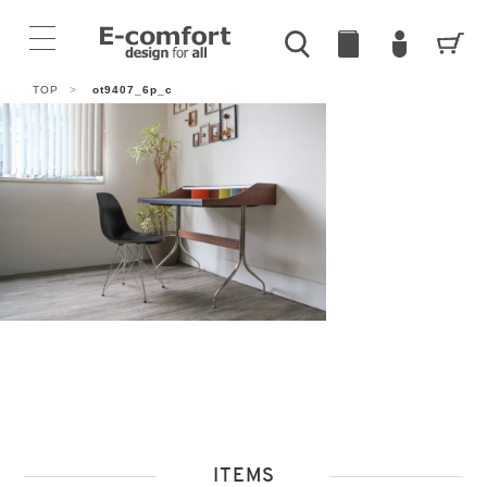
TOP
>
ot9407_6p_c
ITEMS