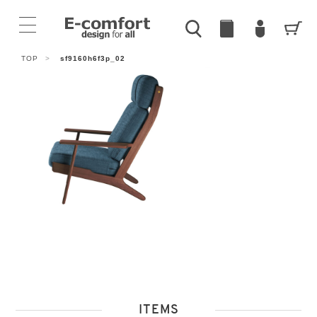
TOP
>
sf9160h6f3p_02
ITEMS