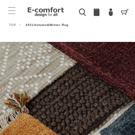
TOP
>
2021Autumn&Winter Rug